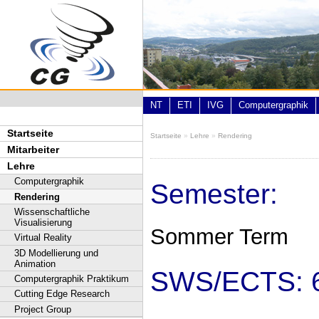
Direkt zum Inhalt
NT
ETI
IVG
Computergraphik
Startseite
Startseite
»
Lehre
»
Rendering
Sie sind hier
Mitarbeiter
Lehre
Computergraphik
Semester:
Rendering
Wissenschaftliche
Visualisierung
Sommer Term
Virtual Reality
3D Modellierung und
Animation
SWS/ECTS: 
Computergraphik Praktikum
Cutting Edge Research
Project Group