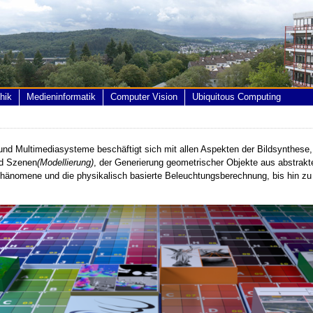
hik
Medieninformatik
Computer Vision
Ubiquitous Computing
und Multimediasysteme beschäftigt sich mit allen Aspekten der Bildsynthese
nd Szenen
(Modellierung)
, der Generierung geometrischer Objekte aus abstrak
rphänomene und die physikalisch basierte Beleuchtungsberechnung, bis hin zu 