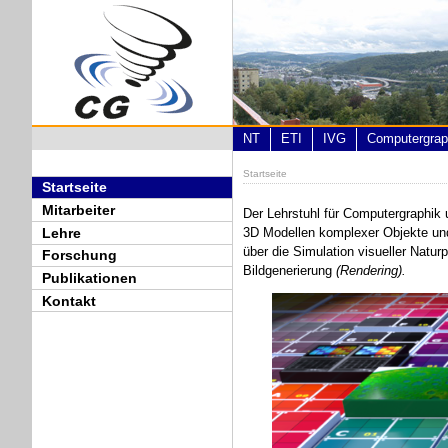
Direkt zum Inhalt
NT
ETI
IVG
Computergrap
Startseite
Sie sind hier
Startseite
Mitarbeiter
Der Lehrstuhl für Computergraphik 
Lehre
3D Modellen komplexer Objekte u
über die Simulation visueller Natu
Forschung
Bildgenerierung
(Rendering).
Publikationen
Kontakt