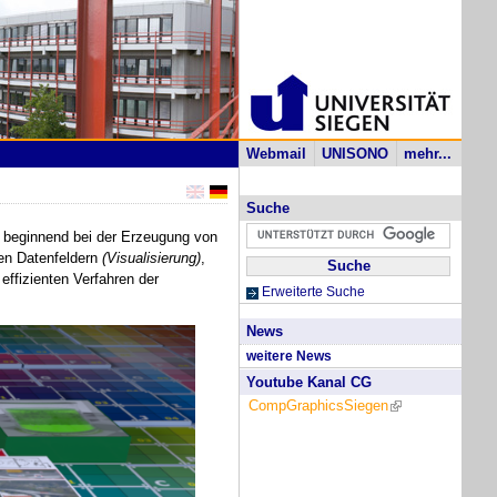
Webmail
UNISONO
mehr...
Suche
, beginnend bei der Erzeugung von
ten Datenfeldern
(Visualisierung)
,
effizienten Verfahren der
Erweiterte Suche
News
weitere News
Youtube Kanal CG
CompGraphicsSiegen
(link is external)