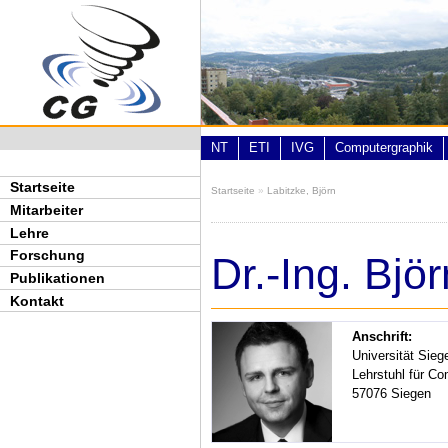
Direkt zum Inhalt
NT
ETI
IVG
Computergraphik
Startseite
Startseite
»
Labitzke, Björn
Sie sind hier
Mitarbeiter
Lehre
Forschung
Dr.-Ing. Bjö
Publikationen
Kontakt
Anschrift:
Universität Sieg
Lehrstuhl für Co
57076 Siegen