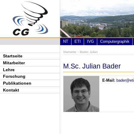
Direkt zum Inhalt
NT
ETI
IVG
Computergraphik
Startseite
»
Bader, Julian
Sie sind hier
Startseite
Mitarbeiter
M.Sc. Julian Bader
Lehre
Forschung
E-Mail:
bader@eti
Publikationen
Kontakt