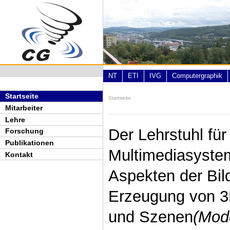
Direkt zum Inhalt
NT
ETI
IVG
Computergraphik
Startseite
Startseite
Sie sind hier
Mitarbeiter
Lehre
Der Lehrstuhl fü
Forschung
Publikationen
Multimediasystem
Kontakt
Aspekten der Bil
Erzeugung von 3
und Szenen
(Mode